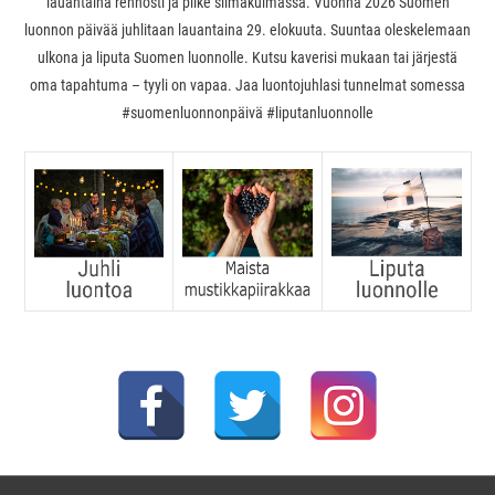
lauantaina rennosti ja pilke silmäkulmassa. Vuonna 2026 Suomen
luonnon päivää juhlitaan lauantaina 29. elokuuta. Suuntaa oleskelemaan
ulkona ja liputa Suomen luonnolle. Kutsu kaverisi mukaan tai järjestä
oma tapahtuma – tyyli on vapaa. Jaa luontojuhlasi tunnelmat somessa
#suomenluonnonpäivä #liputanluonnolle